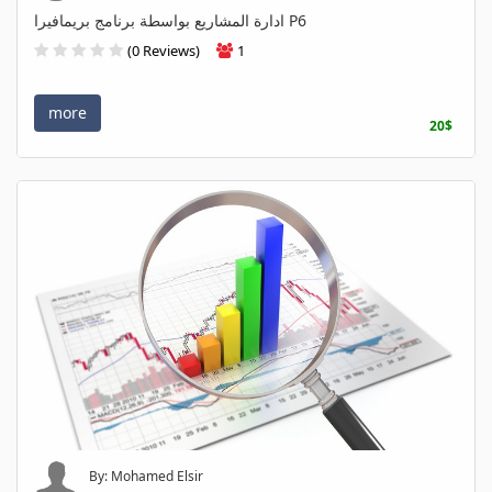
ادارة المشاريع بواسطة برنامج بريمافيرا P6
(0 Reviews)
1
more
20$
By: Mohamed Elsir